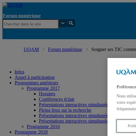
Forum numérique
UQAM
Forum numérique
Soigner ses TIC commun
Infos
Appel à participation
Programmes antérieurs
Préférence
Programme 2017
Horaires
Nous utilis
Conférences éclair
votre expér
Présentations interactives simultanées (1ère partie)
fréquentati
Pleins feux sur la recherche
Présentations interactives simultanées (2e partie)
Présentations interactives simultanées (3e partie)
Programme 2016
Préf
Programme 2018