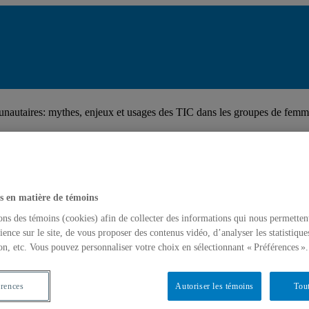
autaires: mythes, enjeux et usages des TIC dans les groupes de femm
s en matière de témoins
ons des témoins (cookies) afin de collecter des informations qui nous permetten
ience sur le site, de vous proposer des contenus vidéo, d’analyser les statistique
on, etc. Vous pouvez personnaliser votre choix en sélectionnant « Préférences ».
érences
Autoriser les témoins
Tout