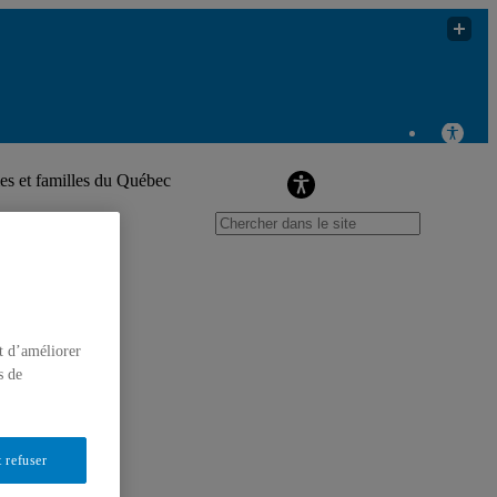
Forum numérique
es et familles du Québec
t d’améliorer
s de
 refuser