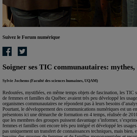
Suivez le Forum numérique
Soigner ses TIC communautaires: mythes, e
Sylvie Jochems
(Faculté des sciences humaines, UQAM)
Redoutées, mystifiées, en même temps objets de fascination, les TIC s
de femmes et familles du Québec avaient très peu développé les usages
organismes communautaires ne répondent pas à leurs besoins d’analyse 
Pourtant, le développement des communications numériques est un enje
présentons ici une démarche de formation en 4 temps, réalisée de 2010
que les membres des groupes puissent davantage s’informer, s’exprimer 
femmes et familles ont encore très peu intégré et développé les usages 
pas uniquement un transfert de connaissances techniques, mais bien, et c’
besoins des groupes de femmes et de familles monoparentales et reco