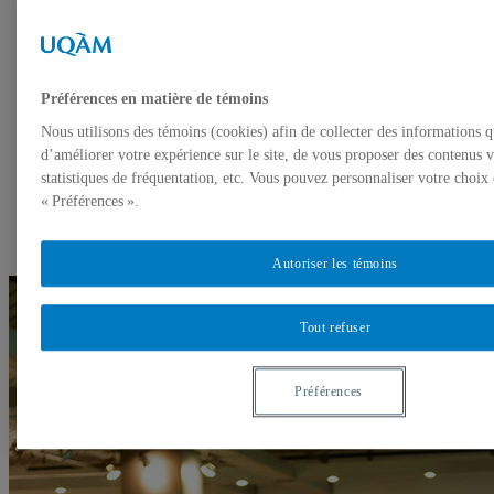
Horaires
Conférences éclair
Présentations interactives simultanées (1ère
partie)
Pleins feux sur la recherche
Préférences en matière de témoins
Présentations interactives simultanées (2e partie)
Présentations interactives simultanées (3e partie)
Nous utilisons des témoins (cookies) afin de collecter des informations 
Programme 2016
d’améliorer votre expérience sur le site, de vous proposer des contenus v
Programme 2018
statistiques de fréquentation, etc. Vous pouvez personnaliser votre choix
À propos
« Préférences ».
Horaire
Session d’affiches (jeudi)
Session d’affiches (vendredi)
Autoriser les témoins
Tout refuser
Préférences