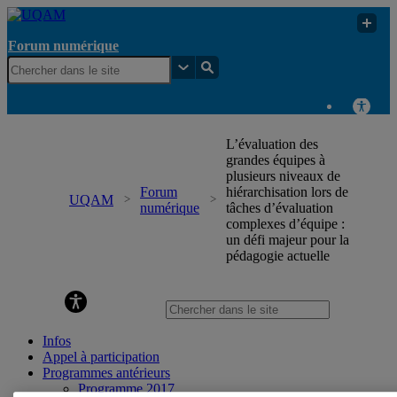
Forum numérique
L’évaluation des
grandes équipes à
plusieurs niveaux de
Forum
hiérarchisation lors de
UQAM
numérique
tâches d’évaluation
complexes d’équipe :
un défi majeur pour la
pédagogie actuelle
Forum numérique
Infos
Appel à participation
Programmes antérieurs
Programme 2017