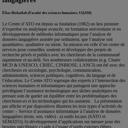
langagières
Élias Rizkallah
(Faculté des sciences humaines, UQAM)
Le Centre d’ATO est depuis sa fondation (1982) un lieu pionnier
d’expertise en analytique avancée, en formation universitaire et en
développement de méthodes informatiques pour l’analyse de
données langagières assistée par ordinateur, que l’analyse soit
quantitative, qualitative ou mixte. Sa mission est celle d’un centre de
services pour conseiller, soutenir et développer des projets de
recherche privés et publics avec les chercheurs de la communauté
uqamienne et au-delà. Ses nombreuses collaborations (e.g. Chaire
MCD & UNESCO, CRIEC, CINBIOSE, LANCI) ont été avec des
chercheurs en sociologie, psychologie, communication,
administration, sciences politiques, cognitives, du langage et de
l’éducation. Le Centre ATO regroupe des experts à l’intersection des
sciences humaines et informatiques qui partagent une approche
privilégiant l’assistance technologique aux tâches analytiques en
prenant soin de garder un équilibre entre les problématiques des
chercheurs-es et les technologies qui les assistent. La présentation
par affiche et par diapositives illustrera les trois types d’activités du
centre: – Service d’assistance informatique à l’analyse de données
langagières (texte, son, vidéo) : a) outils locaux (SATO et
SÉMATO); b) développement d’applications sur mesure pour des
besoins spécifiques; c) aide à l’usage d’outils externes (libres,