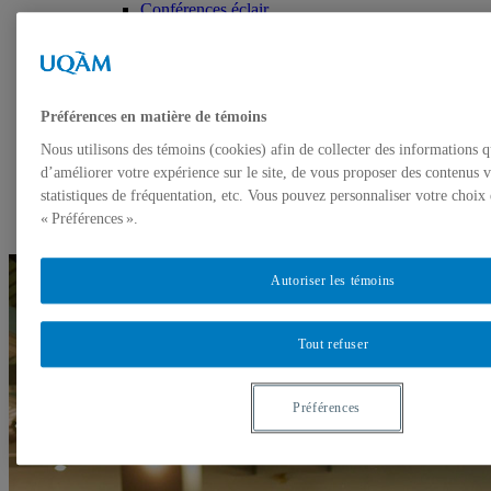
Conférences éclair
Présentations interactives simultanées (1ère
partie)
Pleins feux sur la recherche
Présentations interactives simultanées (2e partie)
Présentations interactives simultanées (3e partie)
Préférences en matière de témoins
Programme 2016
Programme 2018
Nous utilisons des témoins (cookies) afin de collecter des informations 
À propos
d’améliorer votre expérience sur le site, de vous proposer des contenus v
Horaire
statistiques de fréquentation, etc. Vous pouvez personnaliser votre choix
Session d’affiches (jeudi)
« Préférences ».
Session d’affiches (vendredi)
Autoriser les témoins
Tout refuser
Préférences