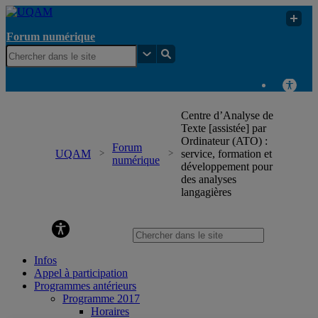
Forum numérique
Centre d’Analyse de
Texte [assistée] par
Ordinateur (ATO) :
Forum
UQAM
service, formation et
numérique
développement pour
des analyses
langagières
Forum numérique
Infos
Appel à participation
Programmes antérieurs
Programme 2017
Horaires