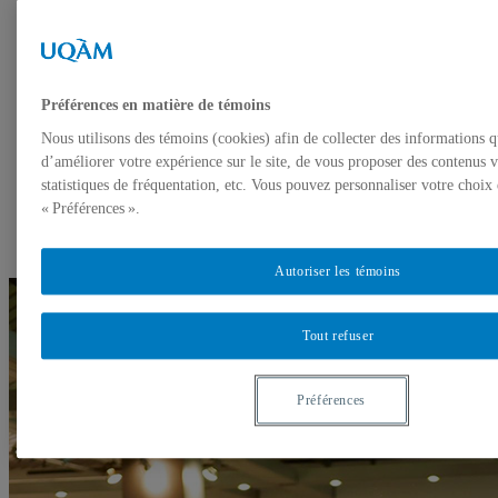
Horaires
Conférences éclair
Présentations interactives simultanées (1ère
partie)
Pleins feux sur la recherche
Préférences en matière de témoins
Présentations interactives simultanées (2e partie)
Présentations interactives simultanées (3e partie)
Nous utilisons des témoins (cookies) afin de collecter des informations 
Programme 2016
d’améliorer votre expérience sur le site, de vous proposer des contenus v
Programme 2018
statistiques de fréquentation, etc. Vous pouvez personnaliser votre choix
À propos
Horaire
« Préférences ».
Session d’affiches (jeudi)
Session d’affiches (vendredi)
Autoriser les témoins
Tout refuser
Préférences