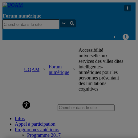
Forum numérique
Accessibilité
universelle aux
services des villes dites
Forum
intelligentes-
UQAM
numérique
numériques pour les
personnes présentant
des limitations
cognitives
Forum numérique
Infos
Appel à participation
Programmes antérieurs
Programme 2017